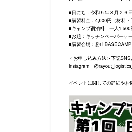
■日にち：令和５年８月２６
■講習料金：4,000円（材
■キャンプ宿泊料：一人1,500
■お題：キッチンペーパーケ
■講習会場：勝山BASECAM
＜お申し込み方法＞下記SN
Instagram @rayout_logistics
イベントに関しての詳細やお