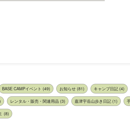
BASE CAMPイベント (49)
お知らせ (81)
キャンプ日記 (4)
)
レンタル・販売・関連用品 (3)
嘉津宇岳山歩き日記 (1)
手
(8)